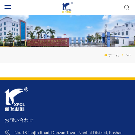
ホーム
28
お問い合わせ
No. 18 Taojin Road, Danzao Town, Nanhai District, Foshan