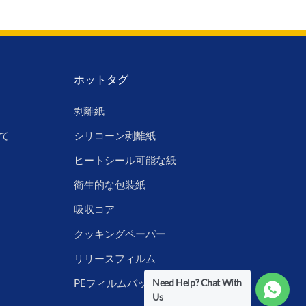
ホットタグ
剥離紙
て
シリコーン剥離紙
ヒートシール可能な紙
衛生的な包装紙
吸収コア
クッキングペーパー
リリースフィルム
Need Help? Chat With
PEフィルムバックシート
Us