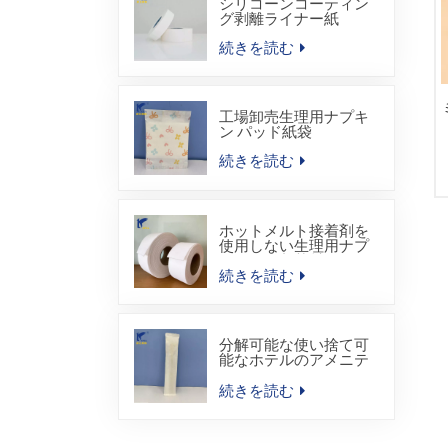
シリコーンコーティン
グ剥離ライナー紙
続きを読む
工場卸売生理用ナプキ
ン パッド紙袋
続きを読む
ホットメルト接着剤を
使用しない生理用ナプ
キン用吸収芯材
続きを読む
分解可能な使い捨て可
能なホテルのアメニテ
ィ キットのヒート シー
ル包装袋
続きを読む