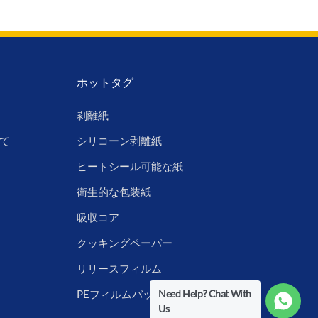
ホットタグ
剥離紙
て
シリコーン剥離紙
ヒートシール可能な紙
衛生的な包装紙
吸収コア
クッキングペーパー
リリースフィルム
Need Help? Chat With
PEフィルムバックシート
Us