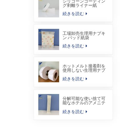
シリコーンコーティン
グ剥離ライナー紙
続きを読む
工場卸売生理用ナプキ
ン パッド紙袋
続きを読む
ホットメルト接着剤を
使用しない生理用ナプ
キン用吸収芯材
続きを読む
分解可能な使い捨て可
能なホテルのアメニテ
ィ キットのヒート シー
ル包装袋
続きを読む