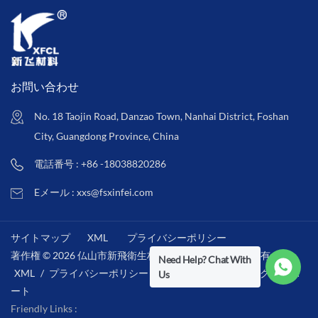
お問い合わせ
No. 18 Taojin Road, Danzao Town, Nanhai District, Foshan
City, Guangdong Province, China
電話番号 : +86 -18038820286
Eメール : xxs@fsxinfei.com
サイトマップ
XML
プライバシーポリシー
著作権 © 2026 仏山市新飛衛生材料株式会社 .全著作権所有 . /
Need Help? Chat With
XML
/
プライバシーポリシー
/
IPv6ネットワークをサポ
Us
ート
Friendly Links :