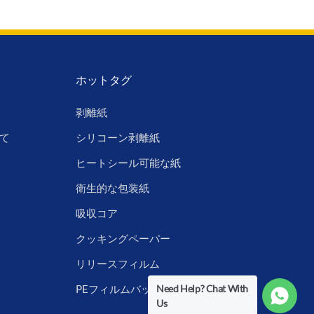
ホットタグ
剥離紙
て
シリコーン剥離紙
ヒートシール可能な紙
衛生的な包装紙
吸収コア
クッキングペーパー
リリースフィルム
Need Help? Chat With
PEフィルムバックシート
Us