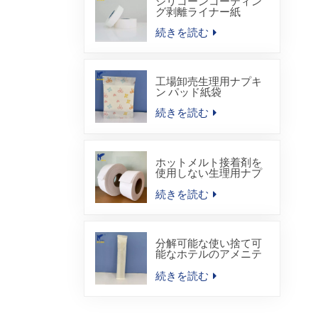
シリコーンコーティン
グ剥離ライナー紙
続きを読む
工場卸売生理用ナプキ
ン パッド紙袋
続きを読む
ホットメルト接着剤を
使用しない生理用ナプ
キン用吸収芯材
続きを読む
分解可能な使い捨て可
能なホテルのアメニテ
ィ キットのヒート シー
ル包装袋
続きを読む