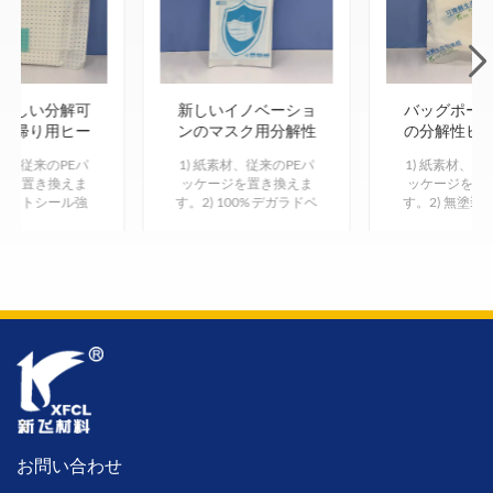
優しい分解可
新しいイノベーショ
バッグポー
ち帰り用ヒー
ンのマスク用分解性
の分解性ヒ
ル可能なパウ
紙包装パウチ袋
ル可能な
素材、従来のPEパ
1) 紙素材、従来のPEパ
1) 紙素材、従
チ紙
ジを置き換えま
ッケージを置き換えま
ッケージを置
 ヒートシール強
す。2) 100% デガラドベ
す。2) 無塗装
ール温度、時間を
ール、環境に優しい。3)
6色塗装も承り
マイズ可能 機械
白 (印刷なし) または 1 ～
工場卸売とカ
) 約 103 日で
6 色の塗装。
ズ。
以上を脱殻すること
できます。
お問い合わせ