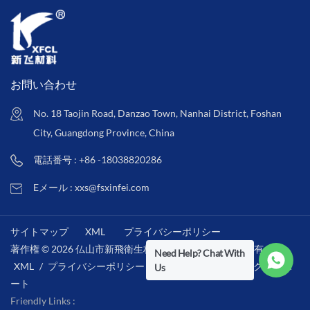
お問い合わせ
No. 18 Taojin Road, Danzao Town, Nanhai District, Foshan
City, Guangdong Province, China
電話番号 : +86 -18038820286
Eメール : xxs@fsxinfei.com
サイトマップ
XML
プライバシーポリシー
著作権 © 2026 仏山市新飛衛生材料株式会社 .全著作権所有 . /
Need Help? Chat With
XML
/
プライバシーポリシー
/
IPv6ネットワークをサポ
Us
ート
Friendly Links :