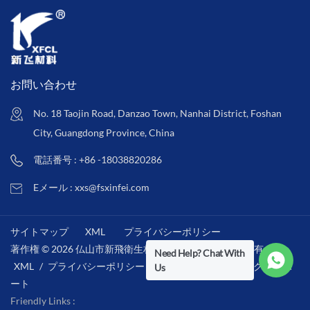
お問い合わせ
No. 18 Taojin Road, Danzao Town, Nanhai District, Foshan
City, Guangdong Province, China
電話番号 : +86 -18038820286
Eメール : xxs@fsxinfei.com
サイトマップ
XML
プライバシーポリシー
著作権 © 2026 仏山市新飛衛生材料株式会社 .全著作権所有 . /
Need Help? Chat With
XML
/
プライバシーポリシー
/
IPv6ネットワークをサポ
Us
ート
Friendly Links :