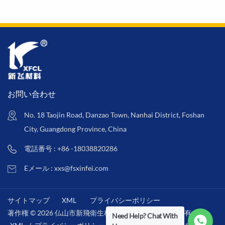
ます。2.生分解
ティングされていない非
いただけま
毒性、環境に優し
プラスチック製品、分解
い素材。
可能なプラスチックフリ
ーの紙袋に属します。
お問い合わせ
No. 18 Taojin Road, Danzao Town, Nanhai District, Foshan
City, Guangdong Province, China
電話番号 : +86 -18038820286
Eメール : xxs@fsxinfei.com
サイトマップ
XML
プライバシーポリシー
著作権 © 2026 仏山市新飛衛生材料株式会社 .全著作権所有 . /
Need Help? Chat With