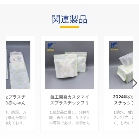
関連製品
能なプラスチ
自主開発カスタマイ
2024年の新
しの赤ちゃん
ズプラスチックフリ
スチックフ
用シングル紙
ースタンドアップ紙
ィッシュ用
、耐油、防湿、ガ
1.紙製品に属し、分解可
1.防水、耐油
セット袋
ポーチ
ッケー
ア性を備えた製品
能、再生可能、リサイク
スバリア。2.
性も備えており、
ル可能であり、最初から
く、しわになり
なりにくく、靭性
非分解性プラスチックの
高い靭性を持
、プラスチック包
生産と使用を削減するの
す。3.36/45/6
全に置き換えるこ
に役立ちます。 2. コー
の異なる密度か