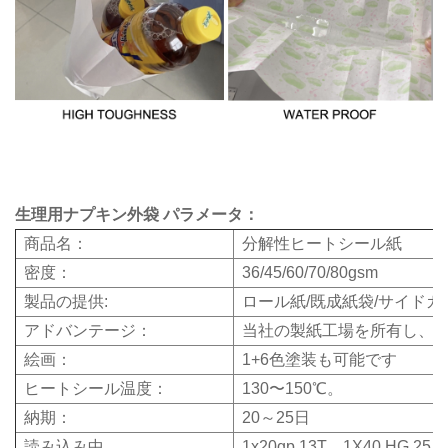
生理用ナプキン外袋
パラメータ：
商品名：
分解性ヒートシール紙
密度：
36/45/60/70/80gsm
製品の提供:
ロール紙/既成紙袋/サイド
アドバンテージ：
当社の製紙工場を所有し、
絵画：
1+6色塗装も可能です
ヒートシール温度：
130〜150℃。
納期：
20～25日
読み込み中
1x20gp 13T、1X40 HG 25.