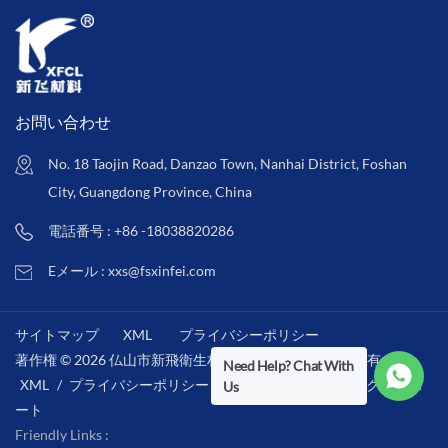
お問い合わせ
No. 18 Taojin Road, Danzao Town, Nanhai District, Foshan
City, Guangdong Province, China
電話番号 : +86 -18038820286
Eメール : xxs@fsxinfei.com
サイトマップ
XML
プライバシーポリシー
著作権 © 2026 仏山市新飛衛生材料株式会社 .全著作権所有 . /
Need Help? Chat With
XML
/
プライバシーポリシー
/
IPv6ネットワークをサポ
Us
ート
Friendly Links :