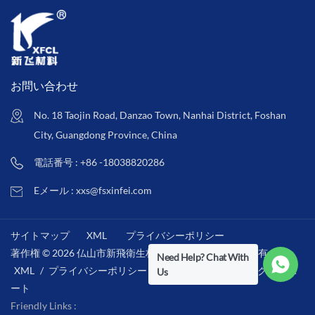
お問い合わせ
No. 18 Taojin Road, Danzao Town, Nanhai District, Foshan
City, Guangdong Province, China
電話番号 : +86 -18038820286
Eメール : xxs@fsxinfei.com
サイトマップ
XML
プライバシーポリシー
著作権 © 2026 仏山市新飛衛生材料株式会社 .全著作権所有 . /
Need Help? Chat With
XML
/
プライバシーポリシー
/
IPv6ネットワークをサポ
Us
ート
Friendly Links :