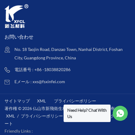
お問い合わせ
No. 18 Taojin Road, Danzao Town, Nanhai District, Foshan
City, Guangdong Province, China
電話番号 : +86 -18038820286
Eメール : xxs@fsxinfei.com
サイトマップ
XML
プライバシーポリシー
著作権 © 2026 仏山市新飛衛生材料株式会社 .全著作権所有 . /
Need Help? Chat With
XML
/
プライバシーポリシー
/
IPv6ネットワークをサポ
Us
ート
Friendly Links :