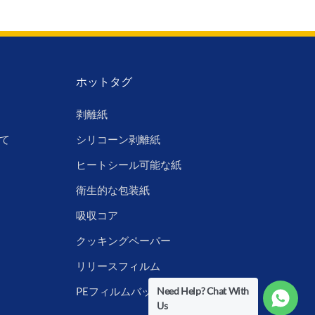
ホットタグ
剥離紙
て
シリコーン剥離紙
ヒートシール可能な紙
衛生的な包装紙
吸収コア
クッキングペーパー
リリースフィルム
Need Help? Chat With
PEフィルムバックシート
Us