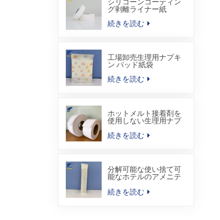
シリコーンコーティン
グ剥離ライナー紙
続きを読む
工場卸売生理用ナプキ
ン パッド紙袋
続きを読む
ホットメルト接着剤を
使用しない生理用ナプ
キン用吸収芯材
続きを読む
分解可能な使い捨て可
能なホテルのアメニテ
ィ キットのヒート シー
ル包装袋
続きを読む