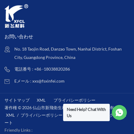
お問い合わせ
No. 18 Taojin Road, Danzao Town, Nanhai District, Foshan
City, Guangdong Province, China
電話番号 : +86 -18038820286
Eメール : xxs@fsxinfei.com
サイトマップ
XML
プライバシーポリシー
著作権 © 2026 仏山市新飛衛生材料株式会社 .全著作権所有 . /
Need Help? Chat With
XML
/
プライバシーポリシー
/
IPv6ネットワークをサポ
Us
ート
Friendly Links :