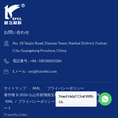
お問い合わせ
No. 18 Taojin Road, Danzao Town, Nanhai District, Foshan
City, Guangdong Province, China
電話番号 : +86 -18038820286
Eメール : xxs@fsxinfei.com
サイトマップ
XML
プライバシーポリシー
著作権 © 2026 仏山市新飛衛生材料株式会社 .全著作権所有 . /
Need Help? Chat With
XML
/
プライバシーポリシー
/
IPv6ネットワークをサポ
Us
ート
Friendly Links :