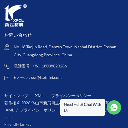
お問い合わせ
No. 18 Taojin Road, Danzao Town, Nanhai District, Foshan
City, Guangdong Province, China
電話番号 : +86 -18038820286
Eメール : xxs@fsxinfei.com
サイトマップ
XML
プライバシーポリシー
著作権 © 2026 仏山市新飛衛生材料株式会社 .全著作権所有 . /
Need Help? Chat With
XML
/
プライバシーポリシー
/
IPv6ネットワークをサポ
Us
ート
Friendly Links :