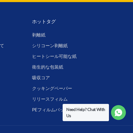
ホットタグ
剥離紙
て
シリコーン剥離紙
ヒートシール可能な紙
衛生的な包装紙
吸収コア
クッキングペーパー
リリースフィルム
Need Help? Chat With
PEフィルムバックシート
Us