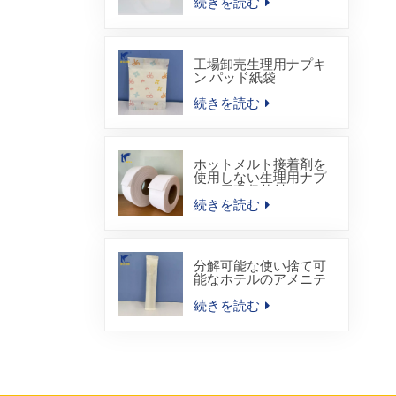
続きを読む
工場卸売生理用ナプキ
ン パッド紙袋
続きを読む
ホットメルト接着剤を
使用しない生理用ナプ
キン用吸収芯材
続きを読む
分解可能な使い捨て可
能なホテルのアメニテ
ィ キットのヒート シー
ル包装袋
続きを読む