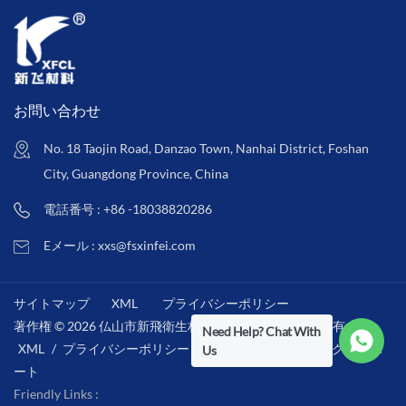
お問い合わせ
No. 18 Taojin Road, Danzao Town, Nanhai District, Foshan
City, Guangdong Province, China
電話番号 : +86 -18038820286
Eメール : xxs@fsxinfei.com
サイトマップ
XML
プライバシーポリシー
著作権 © 2026 仏山市新飛衛生材料株式会社 .全著作権所有 . /
Need Help? Chat With
XML
/
プライバシーポリシー
/
IPv6ネットワークをサポ
Us
ート
Friendly Links :