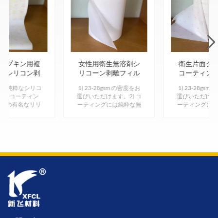
ナプキン用複
女性用衛生無溶剤シ
衛生片面シ
布シリコン剥
リコーン剥離フィル
コーティン
離生地
ム
ィル
溶剤の純粋なシリコ
1) 23-28gsm の密度をお
1) 23-28gsm
イルコーティン
選びいただけます。2) コ
選びいただけます
中国の有名なリリ
ーティングには純粋な無
ーティングには
メーカー3) 印刷
溶剤シリコーンオイルを
溶剤シリコーン
 ～ 6 色の塗装は
使用してくださいtプロ
使用してくださ
りません。
セス全体で120#のガソ
セス全体で12
リンを希釈する必要がな
リンを希釈する
いため、化学残留物がな
いため、化学残
く安全で環境に優しいで
く安全で環境に
す。3) 工場卸売とカスタ
す。3) 印刷または
マイズ。
色の塗装はあり