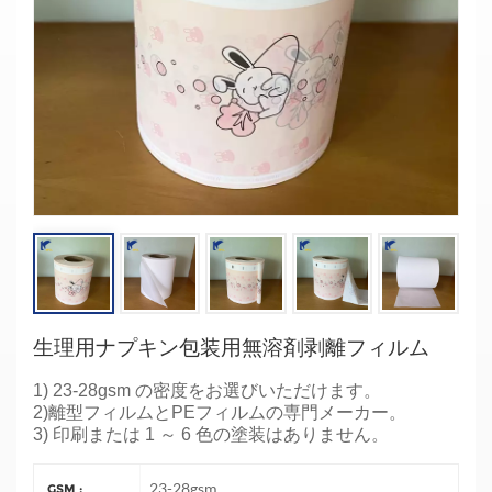
生理用ナプキン包装用無溶剤剥離フィルム
1) 23-28gsm の密度をお選びいただけます。
2)離型フィルムとPEフィルムの専門メーカー。
3) 印刷または 1 ～ 6 色の塗装はありません。
23-28gsm
GSM :