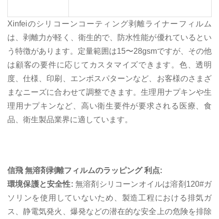
Xinfeiのシリコーンコーティング剥離ライナーフィルム
は、剥離力が軽く、衛生的で、防水性能が優れているとい
う特徴があります。定量範囲は15〜28gsmですが、その他
は顧客の要件に応じてカスタマイズできます。色、透明
度、仕様、印刷、エンボスパターンなど、お客様のさまざ
まなニーズに合わせて調整できます。
生理用ナプキンや生
理用ナプキンなど、高い衛生要件が要求される医療、食
品、衛生製品業界に適しています。
信飛
無溶剤剥離フィルムのラッピング
利点:
環境保護と安全性:
無溶剤シリコーンオイルは溶剤120#ガ
ソリンを使用していないため、製造工程における排気ガ
ス、静電気発火、爆発などの潜在的な安全上の危険を排除