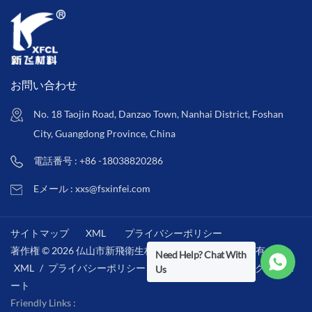
お問い合わせ
No. 18 Taojin Road, Danzao Town, Nanhai District, Foshan
City, Guangdong Province, China
電話番号 : +86 -18038820286
Eメール : xxs@fsxinfei.com
サイトマップ
XML
プライバシーポリシー
著作権 © 2026 仏山市新飛衛生材料株式会社 .全著作権所有 . /
Need Help? Chat With
XML
/
プライバシーポリシー
/
IPv6ネットワークをサポ
Us
ート
Friendly Links :