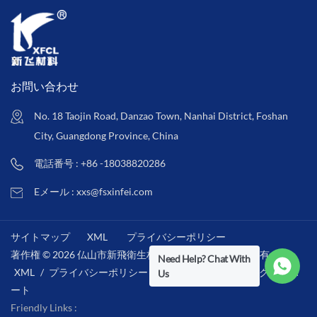
お問い合わせ
No. 18 Taojin Road, Danzao Town, Nanhai District, Foshan
City, Guangdong Province, China
電話番号 : +86 -18038820286
Eメール : xxs@fsxinfei.com
サイトマップ
XML
プライバシーポリシー
著作権 © 2026 仏山市新飛衛生材料株式会社 .全著作権所有 . /
Need Help? Chat With
XML
/
プライバシーポリシー
/
IPv6ネットワークをサポ
Us
ート
Friendly Links :