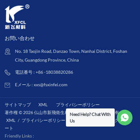
お問い合わせ
No. 18 Taojin Road, Danzao Town, Nanhai District, Foshan
City, Guangdong Province, China
電話番号 : +86 -18038820286
Eメール : xxs@fsxinfei.com
サイトマップ
XML
プライバシーポリシー
著作権 © 2026 仏山市新飛衛生材料株式会社 .全著作権所有 . /
Need Help? Chat With
XML
/
プライバシーポリシー
/
IPv6ネットワークをサポ
Us
ート
Friendly Links :