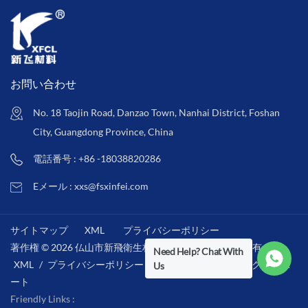
お問い合わせ
No. 18 Taojin Road, Danzao Town, Nanhai District, Foshan
City, Guangdong Province, China
電話番号 : +86 -18038820286
Eメール : xxs@fsxinfei.com
サイトマップ
XML
プライバシーポリシー
著作権 © 2026 仏山市新飛衛生材料株式会社 .全著作権所有 . /
Need Help? Chat With
XML
/
プライバシーポリシー
/
IPv6ネットワークをサポ
Us
ート
Friendly Links :