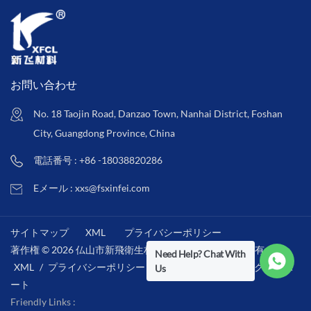
お問い合わせ
No. 18 Taojin Road, Danzao Town, Nanhai District, Foshan
City, Guangdong Province, China
電話番号 : +86 -18038820286
Eメール : xxs@fsxinfei.com
サイトマップ
XML
プライバシーポリシー
著作権 © 2026 仏山市新飛衛生材料株式会社 .全著作権所有 . /
Need Help? Chat With
XML
/
プライバシーポリシー
/
IPv6ネットワークをサポ
Us
ート
Friendly Links :