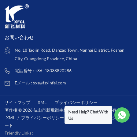
お問い合わせ
No. 18 Taojin Road, Danzao Town, Nanhai District, Foshan
City, Guangdong Province, China
電話番号 : +86 -18038820286
Eメール : xxs@fsxinfei.com
サイトマップ
XML
プライバシーポリシー
著作権 © 2026 仏山市新飛衛生材料株式会社 .全著作権所有 . /
Need Help? Chat With
XML
/
プライバシーポリシー
/
IPv6ネットワークをサポ
Us
ート
Friendly Links :