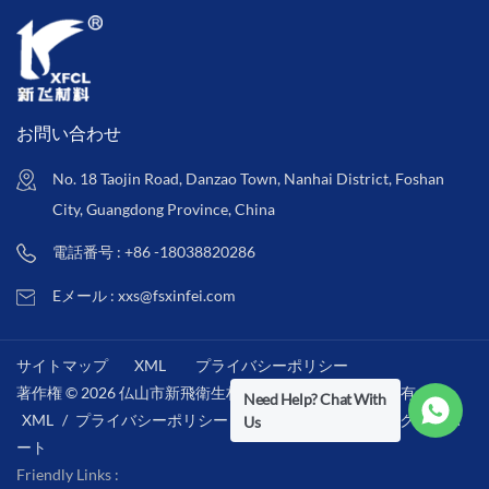
お問い合わせ
No. 18 Taojin Road, Danzao Town, Nanhai District, Foshan
City, Guangdong Province, China
電話番号 : +86 -18038820286
Eメール : xxs@fsxinfei.com
サイトマップ
XML
プライバシーポリシー
著作権 © 2026 仏山市新飛衛生材料株式会社 .全著作権所有 . /
Need Help? Chat With
XML
/
プライバシーポリシー
/
IPv6ネットワークをサポ
Us
ート
Friendly Links :