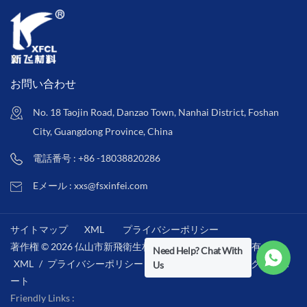
お問い合わせ
No. 18 Taojin Road, Danzao Town, Nanhai District, Foshan
City, Guangdong Province, China
電話番号 : +86 -18038820286
Eメール : xxs@fsxinfei.com
サイトマップ
XML
プライバシーポリシー
著作権 © 2026 仏山市新飛衛生材料株式会社 .全著作権所有 . /
Need Help? Chat With
XML
/
プライバシーポリシー
/
IPv6ネットワークをサポ
Us
ート
Friendly Links :