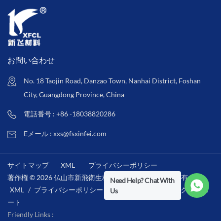
お問い合わせ
No. 18 Taojin Road, Danzao Town, Nanhai District, Foshan
City, Guangdong Province, China
電話番号 : +86 -18038820286
Eメール : xxs@fsxinfei.com
サイトマップ
XML
プライバシーポリシー
著作権 © 2026 仏山市新飛衛生材料株式会社 .全著作権所有 . /
Need Help? Chat With
XML
/
プライバシーポリシー
/
IPv6ネットワークをサポ
Us
ート
Friendly Links :