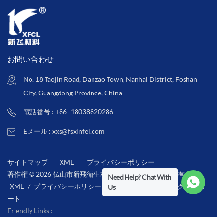
お問い合わせ
No. 18 Taojin Road, Danzao Town, Nanhai District, Foshan
City, Guangdong Province, China
電話番号 : +86 -18038820286
Eメール : xxs@fsxinfei.com
サイトマップ
XML
プライバシーポリシー
著作権 © 2026 仏山市新飛衛生材料株式会社 .全著作権所有 . /
Need Help? Chat With
XML
/
プライバシーポリシー
/
IPv6ネットワークをサポ
Us
ート
Friendly Links :