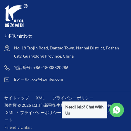
お問い合わせ
No. 18 Taojin Road, Danzao Town, Nanhai District, Foshan
City, Guangdong Province, China
電話番号 : +86 -18038820286
Eメール : xxs@fsxinfei.com
サイトマップ
XML
プライバシーポリシー
著作権 © 2026 仏山市新飛衛生材料株式会社 .全著作権所有 . /
Need Help? Chat With
XML
/
プライバシーポリシー
/
IPv6ネットワークをサポ
Us
ート
Friendly Links :