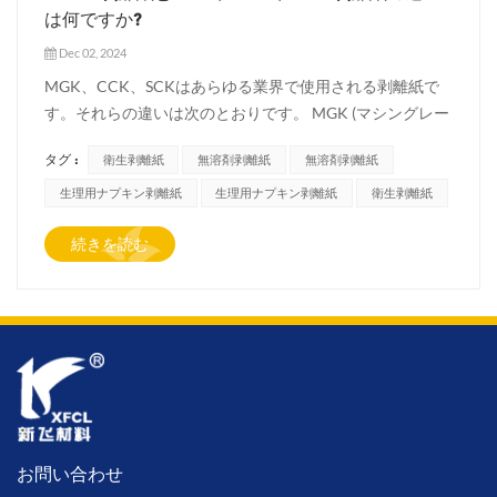
は何ですか?
Dec 02, 2024
MGK、CCK、SCKはあらゆる業界で使用される剥離紙で
す。それらの違いは次のとおりです。 MGK (マシングレー
ズドクラフト): MGK 剥離紙はマシングレーズドクラフト
タグ :
衛生剥離紙
無溶剤剥離紙
無溶剤剥離紙
紙から作られています。片面には滑らかで光沢のある表面
があり、離型性が良好です。粘着テープ、ラベル、ステッ
生理用ナプキン剥離紙
生理用ナプキン剥離紙
衛生剥離紙
カーなどの用途によく使用されます。 CCK (粘土コーティ
続きを読む
ングクラフト): CCK 剥離紙は、片面に粘土の層をコーティ
ングしたクラフト紙から作られています。粘土コーティン
グにより、滑らかさが向上し、剥離特性が向上します。
CCK 剥離紙は、感圧ラベル、グラフィック アート、パッ
ケージなど、高品質の印刷が必要な用途でよく使用されま
す。 SCK (スーパーカレンダークラフト): SCK 剥離紙は、
非常に滑らかな表面を実現するためにスーパーカレンダー
加工されたクラフト紙から作られています。このタイプの
剥離紙は優れた剥離特性を備えており、シリコーン剥離ラ
お問い合わせ
イナー、複合材料、合成皮革などの用途によく使用されま