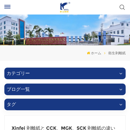
ホーム
衛生剥離紙
カテゴリー
ブログ一覧
タグ
Xinfei 剥離紙と CCK、MGK、SCK 剥離紙の違い