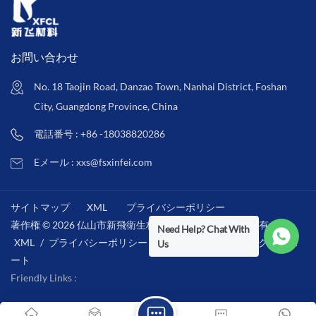
お問い合わせ
No. 18 Taojin Road, Danzao Town, Nanhai District, Foshan
City, Guangdong Province, China
電話番号 : +86 -18038820286
Eメール : xxs@fsxinfei.com
サイトマップ
XML
プライバシーポリシー
著作権 © 2026 仏山市新飛衛生材料株式会社 .全著作権所有 . /
Need Help? Chat With
XML
/
プライバシーポリシー
/
IPv6ネットワークをサポ
Us
ート
Friendly Links :